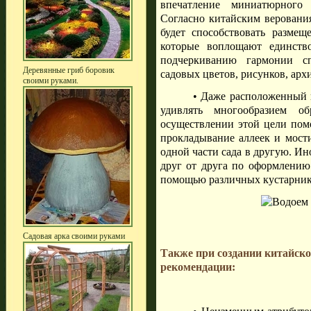
впечатление миниатюрного 
Согласно китайским верования
будет способствовать размещ
которые воплощают единств
подчеркиванию гармонии сп
Деревянные гриб боровик
садовых цветов, рисунков, арх
своими руками.
• Даже расположенный 
удивлять многообразием о
осуществлении этой цели пом
прокладывание аллеек и мости
одной части сада в другую. Ин
друг от друга по оформлению 
помощью различных кустарников
Садовая арка своими руками
Также при создании китайско
рекомендации: