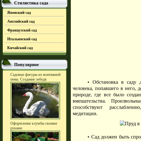
Стилистика сада
Японский сад
Английский сад
Французский сад
Итальянский сад
Китайский сад
Популярное
Садовые фигуры из монтажной
пены. Создание лебедя
• Обстановка в саду 
человека, попавшего в него, 
природе, где все было создан
вмешательства. Произволь
способствуют расслаблени
медитации.
Оформление клумбы своими
руками
• Сад должен быть спро